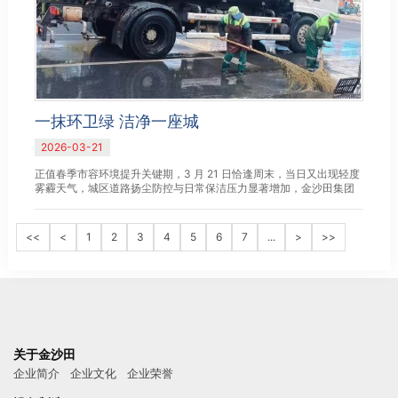
一抹环卫绿 洁净一座城
2026-03-21
正值春季市容环境提升关键期，3 月 21 日恰逢周末，当日又出现轻度
雾霾天气，城区道路扬尘防控与日常保洁压力显著增加，金沙田集团
宿迁环卫运营中心主动担当作为，针对辖区派出所周边等人流车流...
<<
<
1
2
3
4
5
6
7
...
>
>>
关于金沙田
企业简介
企业文化
企业荣誉