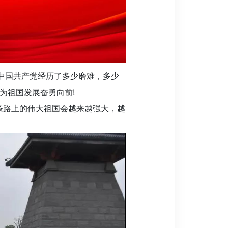
。中国共产党经历了多少磨难，多少
为祖国发展奋勇向前!
这条路上的伟大祖国会越来越强大，越