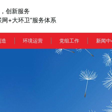
，创新服务
联网+大环卫”服务体系
制造
环境运营
党组工作
新闻中