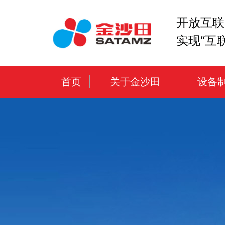
开放互联
实现“互
首页
关于金沙田
设备